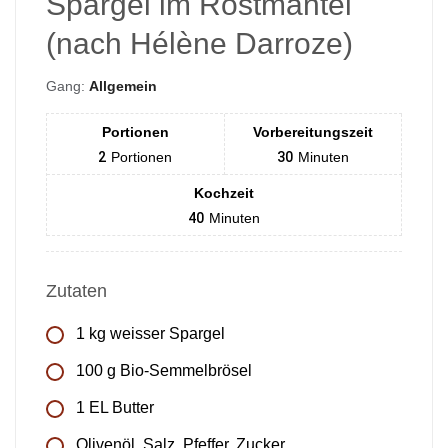
Spargel im Röstmantel
(nach Hélène Darroze)
Gang:
Allgemein
Portionen
Vorbereitungszeit
2
Portionen
30
Minuten
Kochzeit
40
Minuten
Zutaten
1 kg weisser Spargel
100 g Bio-Semmelbrösel
1 EL Butter
Olivenöl, Salz, Pfeffer, Zucker